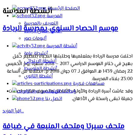
الصفحة الرئيسية
أنشطة المدرسة
المدرسة
التعريف بالمدرسة
موسم الحصاد السنوي بمدرسة الريادة
مجلة "صدى الريادة"
ألبومات صور
أنشطة المدرسة
أنشطة عامة
احتفت مدرسة الريادة بمتعلميها وطلبتها النجباء بتنظيم حفل
أنشطة الابتدائي
بهيج في ختام الموسم الدراسي 2017 – 2018 سهرة يوم الخميس
أنشطة المتوسط
22 رمضان 1439 هـ الموافق لـ 07 جوان 2018 م، انطلاقا من الساعة
أنشطة الثانوي
23:00 بفناء المدرسة.
مساهمات فكرية
وقد عاشت أسرة الريادة والأولياء الأفاضل والضيوف الكرام لحظات
إبداعات المتعلمين
جميلة تبقى راسخة في الأذهان.
اتصل بنا
اِقرأ المزيد...
متحف سيرتا ومتحف المنيعة في ضيافة